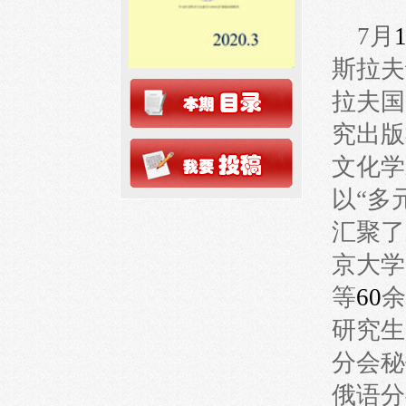
7月
斯拉夫
拉夫国
究出版
文化学
以“多
汇聚了
京大学
等
60
余
研究生
分会秘
俄语分